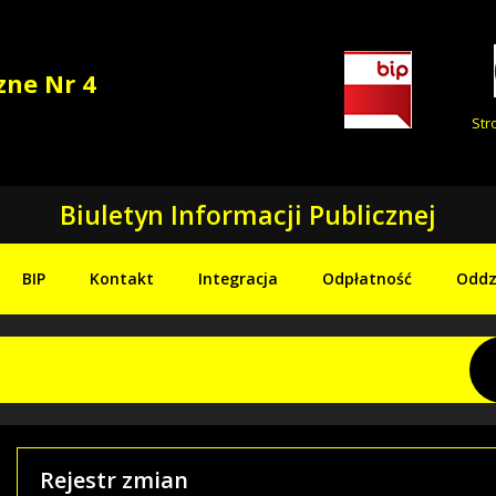
zne Nr 4
Str
Biuletyn Informacji Publicznej
BIP
Kontakt
Integracja
Odpłatność
Oddz
Rejestr zmian