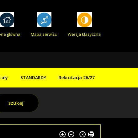
ona główna
Mapa serwisu
Wersja klasyczna
iały
STANDARDY
Rekrutacja 26/27