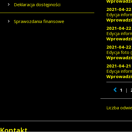
Wprowadził
Deklaracja dostępności
2021-04-22 
Edycja inform
Wprowadził
Sprawozdania finansowe
2021-04-22 
Edycja inform
Wprowadził
2021-04-22 
Edycja foto 
Wprowadził
2021-04-21 
Edycja inform
Wprowadził
1
|
Liczba odwi
Kontakt