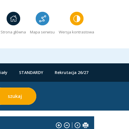
Strona główna
Mapa serwisu
Wersja kontrastowa
iały
STANDARDY
Rekrutacja 26/27