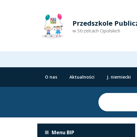
Przedszkole Public
w Strzelcach Opolskich
O nas
Aktualności
J. niemiecki
Menu BIP