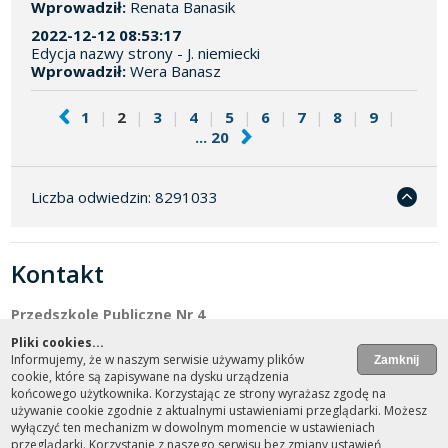
Wprowadził:
Renata Banasik
2022-12-12 08:53:17
Edycja nazwy strony - J. niemiecki
Wprowadził:
Wera Banasz
1
|
2
|
3
|
4
|
5
|
6
|
7
|
8
|
9
|
... 20
Liczba odwiedzin: 8291033
Kontakt
Przedszkole Publiczne Nr 4
Adres: 47-100 Strzelce Opolskie, ul. Piłsudskiego 7
Pliki cookies...
Dyrektor: Agnieszka Filipczak
Informujemy, że w naszym serwisie używamy plików
cookie, które są zapisywane na dysku urządzenia
Nr telefonu: (+48) 77 461-30-31
końcowego użytkownika. Korzystając ze strony wyrażasz zgodę na
NIP: 756-18-46-471
używanie cookie zgodnie z aktualnymi ustawieniami przeglądarki. Możesz
sekretariat@pp4.strzelceopolskie.edu.pl
wyłączyć ten mechanizm w dowolnym momencie w ustawieniach
przeglądarki. Korzystanie z naszego serwisu bez zmiany ustawień