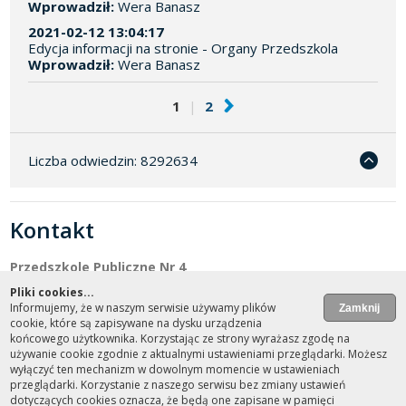
Wprowadził:
Wera Banasz
2021-02-12 13:04:17
Edycja informacji na stronie - Organy Przedszkola
Wprowadził:
Wera Banasz
1
|
2
Liczba odwiedzin: 8292634
Kontakt
Przedszkole Publiczne Nr 4
Adres: 47-100 Strzelce Opolskie, ul. Piłsudskiego 7
Pliki cookies...
Dyrektor: Agnieszka Filipczak
Informujemy, że w naszym serwisie używamy plików
cookie, które są zapisywane na dysku urządzenia
Nr telefonu: (+48) 77 461-30-31
końcowego użytkownika. Korzystając ze strony wyrażasz zgodę na
NIP: 756-18-46-471
używanie cookie zgodnie z aktualnymi ustawieniami przeglądarki. Możesz
sekretariat@pp4.strzelceopolskie.edu.pl
wyłączyć ten mechanizm w dowolnym momencie w ustawieniach
przeglądarki. Korzystanie z naszego serwisu bez zmiany ustawień
dotyczących cookies oznacza, że będą one zapisane w pamięci
design by
fast4net