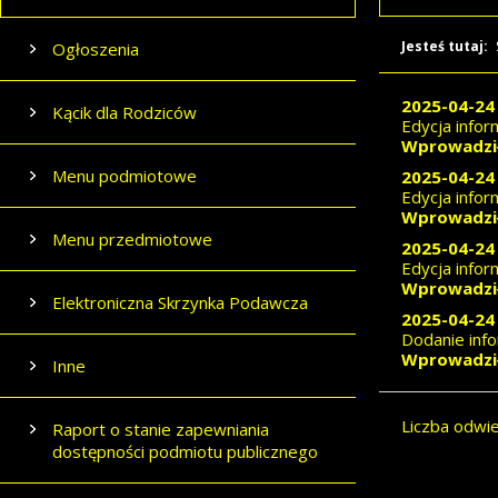
Jesteś tutaj:
Ogłoszenia
2025-04-24 
Kącik dla Rodziców
Edycja infor
Wprowadził
Menu podmiotowe
2025-04-24 
Edycja infor
Wprowadził
Menu przedmiotowe
2025-04-24 
Edycja infor
Wprowadził
Elektroniczna Skrzynka Podawcza
2025-04-24 
Dodanie info
Wprowadził
Inne
Liczba odwi
Raport o stanie zapewniania
dostępności podmiotu publicznego